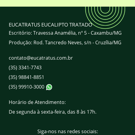
localização da EUCATRATUS?
A EUCATRATUS atende todo o Brasil?
EUCATRATUS EUCALIPTO TRATADO
Escritório: Travessa Anamélia, nº 5 - Caxambu/MG
Produção: Rod. Tancredo Neves, s/n - Cruzília/MG
Qual o horário de atendimento da
EUCATRATUS?
contato@eucatratus.com.br
(35) 3341-7743
Quais são os canais de atendimento da
EUCATRATUS?
(35) 98841-8851
(35) 99910-3000
Horário de Atendimento:
De segunda à sexta-feira, das 8 às 17h.
Siga-nos nas redes sociais: