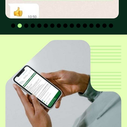
Os valores para CPF e CNPJ são os mesmos?
Qual a altura padrão dos mourões
utilizados para construção de cerca e
curral?
Qual o diâmetro mais utilizado para
construção de cerca e curral?
Além dos mourões roliços, a EUCATRATUS
também trabalha com mourões
quadrados?
A EUCATRATUS trabalha com mourões
furados?