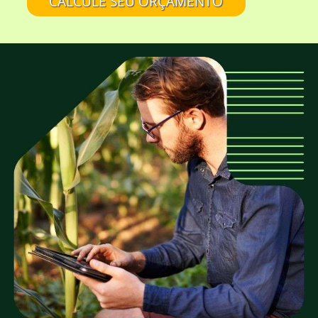
CALCULE SEU ORÇAMENTO
A EUCATRATUS também trabalha com
madeira de eucalipto sem tratamento?
Eucalipto Tratado em Autoclave é tudo
igual?
É confiável comprar na EUCATRATUS?
A EUCATRATUS fornece madeira para quais
tipos de projetos?
A EUCATRATUS trabalha com peças roliças
de quais medidas?
Qual o preço das peças de eucalipto