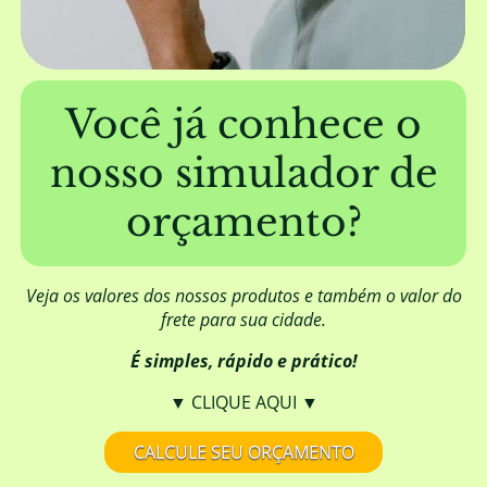
Além de fornecer a madeira, a EUCATRATUS
também elabora projetos de construção?
Você já conhece o
nosso simulador de
Posso aplicar algum produto para
melhorar o aspecto visual da madeira?
orçamento?
Qual é a origem da madeira da
EUCATRATUS?
Veja os valores dos nossos produtos e também o valor do
frete para sua cidade.
É simples, rápido e prático!
A madeira da EUCATRATUS necessita de
DOF (Documento de Origem Florestal)?
▼ CLIQUE AQUI ▼
CALCULE SEU ORÇAMENTO
Onde comprar mourão de eucalipto
tratado em Minas Gerais? Qual a