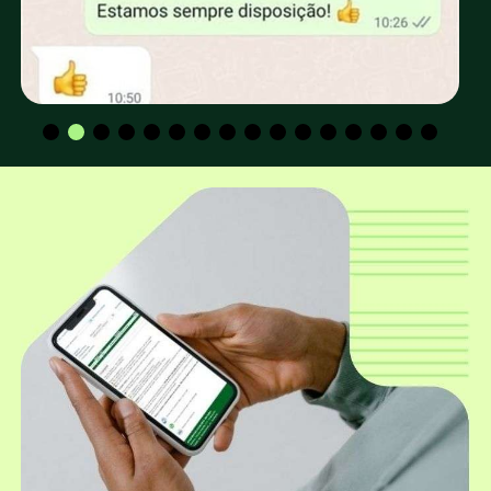
retirada no depósito da EUCATRATUS?
Os valores para CPF e CNPJ são os mesmos?
Qual a altura padrão dos mourões
utilizados para construção de cerca e
curral?
Qual o diâmetro mais utilizado para
construção de cerca e curral?
Além dos mourões roliços, a EUCATRATUS
também trabalha com mourões
quadrados?