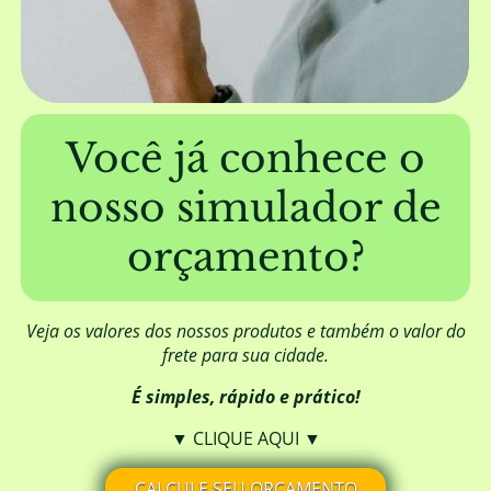
A EUCATRATUS trabalha com mourões
furados?
Além de fornecer a madeira, a EUCATRATUS
também elabora projetos de construção?
Você já conhece o
nosso simulador de
Posso aplicar algum produto para
melhorar o aspecto visual da madeira?
orçamento?
Qual é a origem da madeira da
EUCATRATUS?
Veja os valores dos nossos produtos e também o valor do
frete para sua cidade.
É simples, rápido e prático!
A madeira da EUCATRATUS necessita de
DOF (Documento de Origem Florestal)?
▼ CLIQUE AQUI ▼
CALCULE SEU ORÇAMENTO