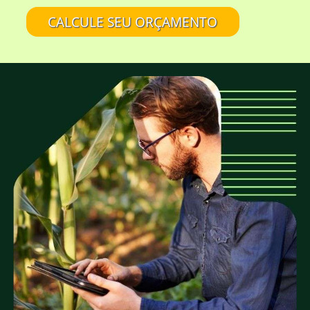
aspecto rústico da madeira?
CALCULE SEU ORÇAMENTO
A EUCATRATUS também trabalha com
madeira de eucalipto sem tratamento?
Eucalipto Tratado em Autoclave é tudo
igual?
É confiável comprar na EUCATRATUS?
A EUCATRATUS fornece madeira para quais
tipos de projetos?
A EUCATRATUS trabalha com peças roliças
de quais medidas?