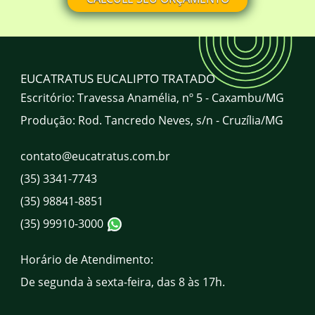
Onde comprar mourão de eucalipto
tratado em Minas Gerais? Qual a
localização da EUCATRATUS?
A EUCATRATUS atende todo o Brasil?
EUCATRATUS EUCALIPTO TRATADO
Escritório: Travessa Anamélia, nº 5 - Caxambu/MG
Produção: Rod. Tancredo Neves, s/n - Cruzília/MG
Qual o horário de atendimento da
EUCATRATUS?
contato@eucatratus.com.br
(35) 3341-7743
Quais são os canais de atendimento da
EUCATRATUS?
(35) 98841-8851
(35) 99910-3000
Horário de Atendimento:
De segunda à sexta-feira, das 8 às 17h.