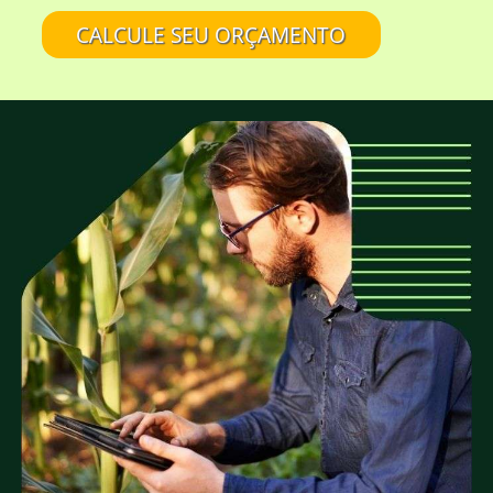
aspecto rústico da madeira?
CALCULE SEU ORÇAMENTO
A EUCATRATUS também trabalha com
madeira de eucalipto sem tratamento?
Eucalipto Tratado em Autoclave é tudo
igual?
É confiável comprar na EUCATRATUS?
A EUCATRATUS fornece madeira para quais
tipos de projetos?
A EUCATRATUS trabalha com peças roliças
de quais medidas?