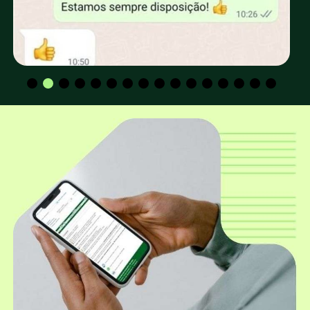
retirada no depósito da EUCATRATUS?
Os valores para CPF e CNPJ são os mesmos?
Qual a altura padrão dos mourões
utilizados para construção de cerca e
curral?
Qual o diâmetro mais utilizado para
construção de cerca e curral?
Além dos mourões roliços, a EUCATRATUS
também trabalha com mourões
quadrados?