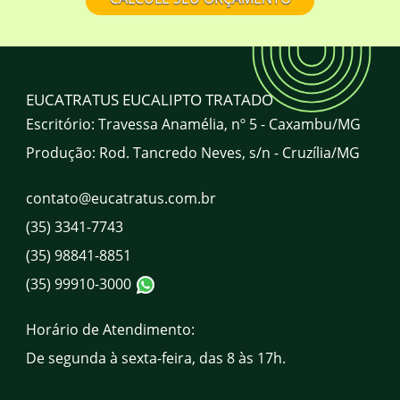
Onde comprar mourão de eucalipto
tratado em Minas Gerais? Qual a
localização da EUCATRATUS?
A EUCATRATUS atende todo o Brasil?
EUCATRATUS EUCALIPTO TRATADO
Escritório: Travessa Anamélia, nº 5 - Caxambu/MG
Produção: Rod. Tancredo Neves, s/n - Cruzília/MG
Qual o horário de atendimento da
EUCATRATUS?
contato@eucatratus.com.br
(35) 3341-7743
Quais são os canais de atendimento da
EUCATRATUS?
(35) 98841-8851
(35) 99910-3000
Horário de Atendimento:
De segunda à sexta-feira, das 8 às 17h.