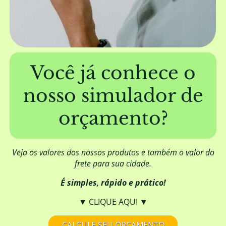
A EUCATRATUS trabalha com mourões
furados?
Além de fornecer a madeira, a EUCATRATUS
também elabora projetos de construção?
Você já conhece o
nosso simulador de
Posso aplicar algum produto para
melhorar o aspecto visual da madeira?
orçamento?
Qual é a origem da madeira da
EUCATRATUS?
Veja os valores dos nossos produtos e também o valor do
frete para sua cidade.
É simples, rápido e prático!
A madeira da EUCATRATUS necessita de
DOF (Documento de Origem Florestal)?
▼ CLIQUE AQUI ▼
CALCULE SEU ORÇAMENTO