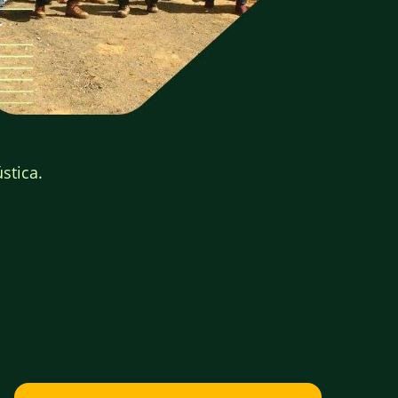
stica.