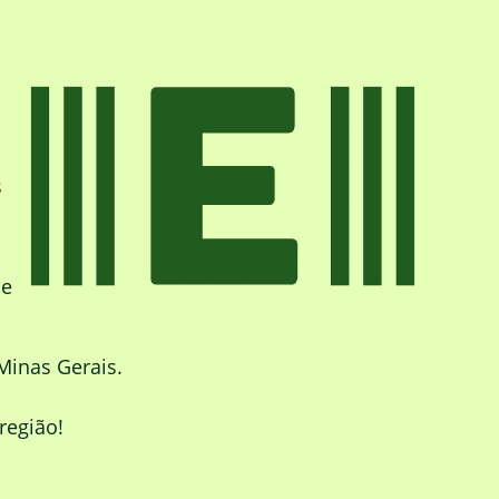
s
de
Minas Gerais.
região!