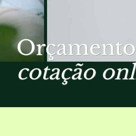
Orçamento
cotação onl