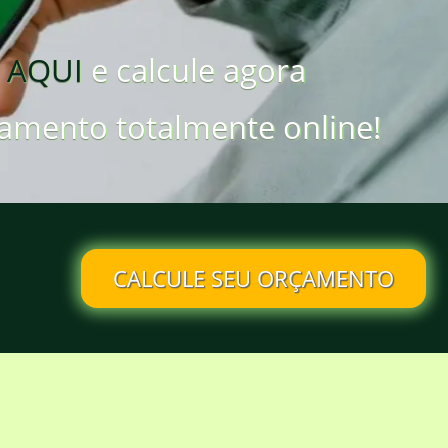
 AQUI
e calcule agora
amento totalmente online!
CALCULE SEU ORÇAMENTO