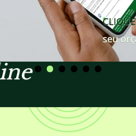
CLIQUE
seu orç
ine