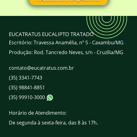
Onde comprar mourão de eucalipto
tratado em Minas Gerais? Qual a
localização da EUCATRATUS?
A EUCATRATUS atende todo o Brasil?
EUCATRATUS EUCALIPTO TRATADO
Escritório: Travessa Anamélia, nº 5 - Caxambu/MG
Produção: Rod. Tancredo Neves, s/n - Cruzília/MG
Qual o horário de atendimento da
EUCATRATUS?
contato@eucatratus.com.br
(35) 3341-7743
Quais são os canais de atendimento da
EUCATRATUS?
(35) 98841-8851
(35) 99910-3000
Horário de Atendimento:
De segunda à sexta-feira, das 8 às 17h.