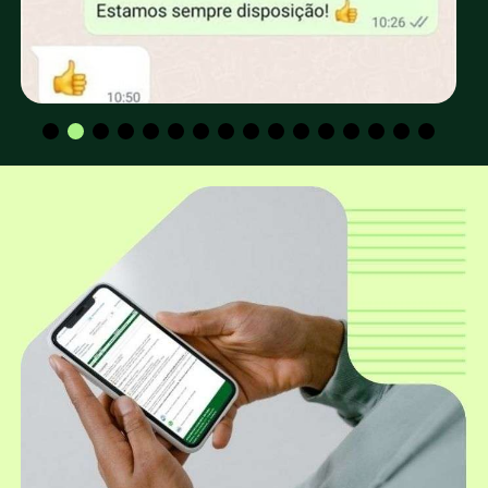
retirada no depósito da EUCATRATUS?
Os valores para CPF e CNPJ são os mesmos?
Qual a altura padrão dos mourões
utilizados para construção de cerca e
curral?
Qual o diâmetro mais utilizado para
construção de cerca e curral?
Além dos mourões roliços, a EUCATRATUS
também trabalha com mourões
quadrados?