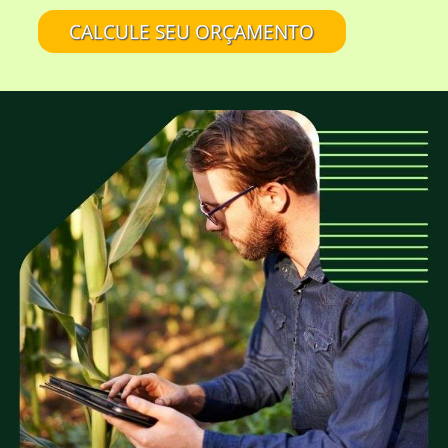
aspecto rústico da madeira?
CALCULE SEU ORÇAMENTO
A EUCATRATUS também trabalha com
madeira de eucalipto sem tratamento?
Eucalipto Tratado em Autoclave é tudo
igual?
É confiável comprar na EUCATRATUS?
A EUCATRATUS fornece madeira para quais
tipos de projetos?
A EUCATRATUS trabalha com peças roliças
de quais medidas?