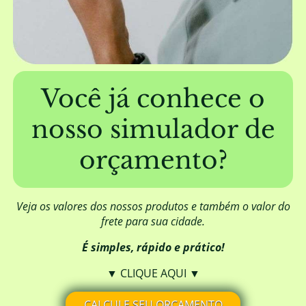
A EUCATRATUS trabalha com mourões
furados?
Além de fornecer a madeira, a EUCATRATUS
também elabora projetos de construção?
Você já conhece o
nosso simulador de
Posso aplicar algum produto para
melhorar o aspecto visual da madeira?
orçamento?
Qual é a origem da madeira da
EUCATRATUS?
Veja os valores dos nossos produtos e também o valor do
frete para sua cidade.
É simples, rápido e prático!
A madeira da EUCATRATUS necessita de
DOF (Documento de Origem Florestal)?
▼ CLIQUE AQUI ▼
CALCULE SEU ORÇAMENTO