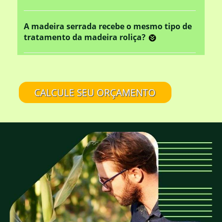
A madeira serrada recebe o mesmo tipo de
tratamento da madeira roliça?
Este tratamento em autoclave altera o
aspecto rústico da madeira?
CALCULE SEU ORÇAMENTO
A EUCATRATUS também trabalha com
madeira de eucalipto sem tratamento?
Eucalipto Tratado em Autoclave é tudo
igual?
É confiável comprar na EUCATRATUS?