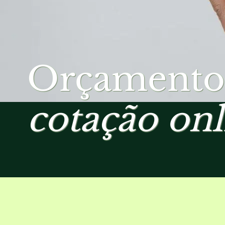
Orçamento
cotação onl