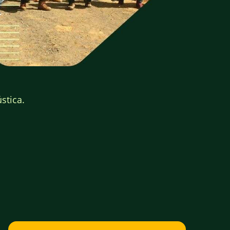
stica.