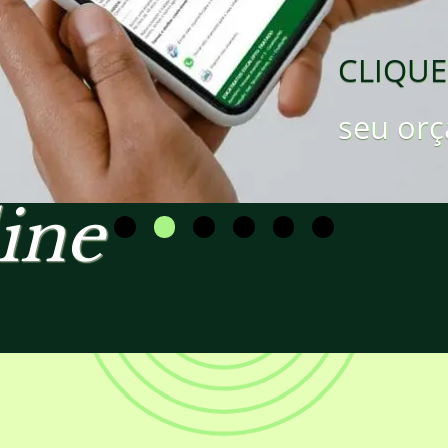
CLIQUE
seu orç
ine