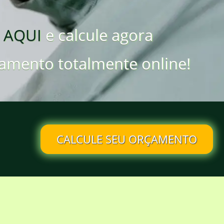
 AQUI
e calcule agora
amento totalmente online!
CALCULE SEU ORÇAMENTO