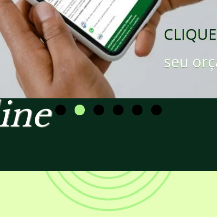
CLIQUE
seu orç
ine