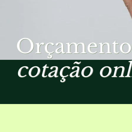
Orçamento
cotação onl