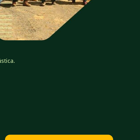
stica.