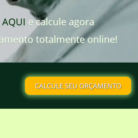
 AQUI
e calcule agora
amento totalmente online!
CALCULE SEU ORÇAMENTO