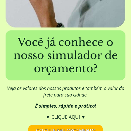
A EUCATRATUS trabalha com mourões
furados?
Além de fornecer a madeira, a EUCATRATUS
também elabora projetos de construção?
Você já conhece o
nosso simulador de
Posso aplicar algum produto para
melhorar o aspecto visual da madeira?
orçamento?
Qual é a origem da madeira da
EUCATRATUS?
Veja os valores dos nossos produtos e também o valor do
frete para sua cidade.
É simples, rápido e prático!
A madeira da EUCATRATUS necessita de
DOF (Documento de Origem Florestal)?
▼ CLIQUE AQUI ▼
CALCULE SEU ORÇAMENTO