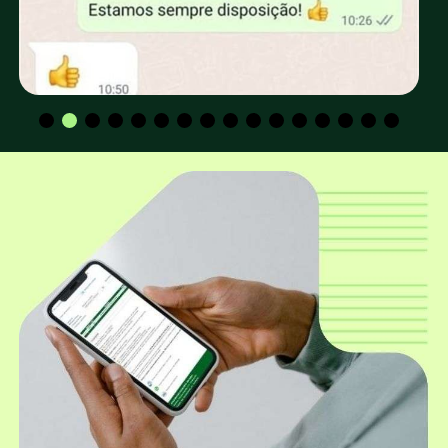
retirada no depósito da EUCATRATUS?
Os valores para CPF e CNPJ são os mesmos?
Qual a altura padrão dos mourões
utilizados para construção de cerca e
curral?
Qual o diâmetro mais utilizado para
construção de cerca e curral?
Além dos mourões roliços, a EUCATRATUS
também trabalha com mourões
quadrados?