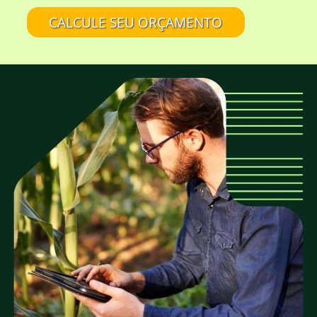
aspecto rústico da madeira?
CALCULE SEU ORÇAMENTO
A EUCATRATUS também trabalha com
madeira de eucalipto sem tratamento?
Eucalipto Tratado em Autoclave é tudo
igual?
É confiável comprar na EUCATRATUS?
A EUCATRATUS fornece madeira para quais
tipos de projetos?
A EUCATRATUS trabalha com peças roliças
de quais medidas?