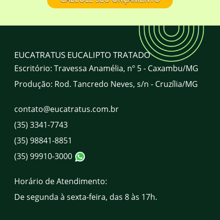
Onde comprar mourão de eucalipto
tratado em Minas Gerais? Qual a
localização da EUCATRATUS?
A EUCATRATUS atende todo o Brasil?
EUCATRATUS EUCALIPTO TRATADO
Escritório: Travessa Anamélia, nº 5 - Caxambu/MG
Produção: Rod. Tancredo Neves, s/n - Cruzília/MG
Qual o horário de atendimento da
EUCATRATUS?
contato@eucatratus.com.br
(35) 3341-7743
Quais são os canais de atendimento da
EUCATRATUS?
(35) 98841-8851
(35) 99910-3000
Horário de Atendimento:
De segunda à sexta-feira, das 8 às 17h.