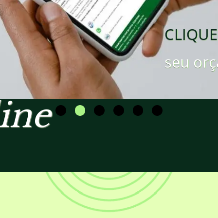
CLIQUE
seu orç
ine