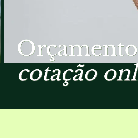
Orçamento
cotação onl