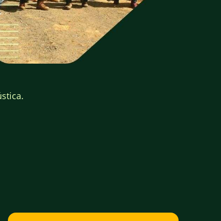
stica.