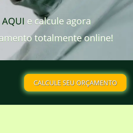
 AQUI
e calcule agora
amento totalmente online!
CALCULE SEU ORÇAMENTO