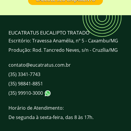
Onde comprar mourão de eucalipto
tratado em Minas Gerais? Qual a
localização da EUCATRATUS?
A EUCATRATUS atende todo o Brasil?
EUCATRATUS EUCALIPTO TRATADO
Escritório: Travessa Anamélia, nº 5 - Caxambu/MG
Produção: Rod. Tancredo Neves, s/n - Cruzília/MG
Qual o horário de atendimento da
EUCATRATUS?
contato@eucatratus.com.br
(35) 3341-7743
Quais são os canais de atendimento da
EUCATRATUS?
(35) 98841-8851
(35) 99910-3000
Horário de Atendimento:
De segunda à sexta-feira, das 8 às 17h.