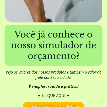
A EUCATRATUS trabalha com mourões
furados?
Além de fornecer a madeira, a EUCATRATUS
também elabora projetos de construção?
Você já conhece o
nosso simulador de
Posso aplicar algum produto para
melhorar o aspecto visual da madeira?
orçamento?
Qual é a origem da madeira da
EUCATRATUS?
Veja os valores dos nossos produtos e também o valor do
frete para sua cidade.
É simples, rápido e prático!
A madeira da EUCATRATUS necessita de
DOF (Documento de Origem Florestal)?
▼ CLIQUE AQUI ▼
CALCULE SEU ORÇAMENTO