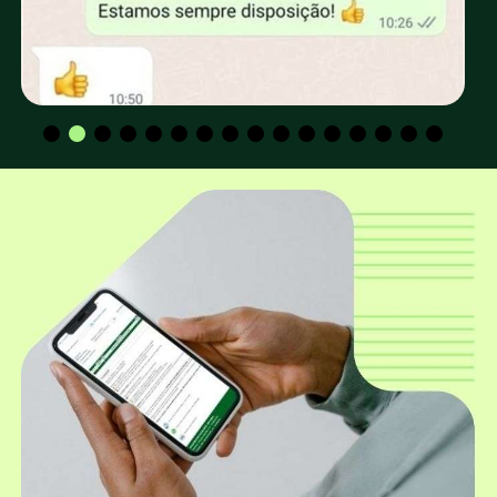
retirada no depósito da EUCATRATUS?
Os valores para CPF e CNPJ são os mesmos?
Qual a altura padrão dos mourões
utilizados para construção de cerca e
curral?
Qual o diâmetro mais utilizado para
construção de cerca e curral?
Além dos mourões roliços, a EUCATRATUS
também trabalha com mourões
quadrados?