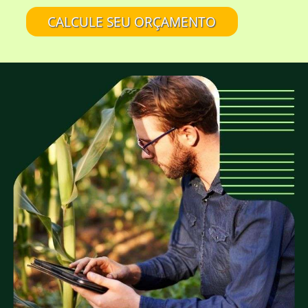
aspecto rústico da madeira?
CALCULE SEU ORÇAMENTO
A EUCATRATUS também trabalha com
madeira de eucalipto sem tratamento?
Eucalipto Tratado em Autoclave é tudo
igual?
É confiável comprar na EUCATRATUS?
A EUCATRATUS fornece madeira para quais
tipos de projetos?
A EUCATRATUS trabalha com peças roliças
de quais medidas?