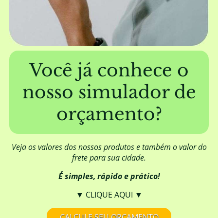
A EUCATRATUS trabalha com mourões
furados?
Além de fornecer a madeira, a EUCATRATUS
também elabora projetos de construção?
Você já conhece o
nosso simulador de
Posso aplicar algum produto para
melhorar o aspecto visual da madeira?
orçamento?
Qual é a origem da madeira da
EUCATRATUS?
Veja os valores dos nossos produtos e também o valor do
frete para sua cidade.
É simples, rápido e prático!
A madeira da EUCATRATUS necessita de
DOF (Documento de Origem Florestal)?
▼ CLIQUE AQUI ▼
CALCULE SEU ORÇAMENTO