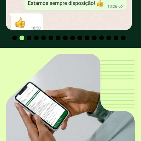
retirada no depósito da EUCATRATUS?
Os valores para CPF e CNPJ são os mesmos?
Qual a altura padrão dos mourões
utilizados para construção de cerca e
curral?
Qual o diâmetro mais utilizado para
construção de cerca e curral?
Além dos mourões roliços, a EUCATRATUS
também trabalha com mourões
quadrados?