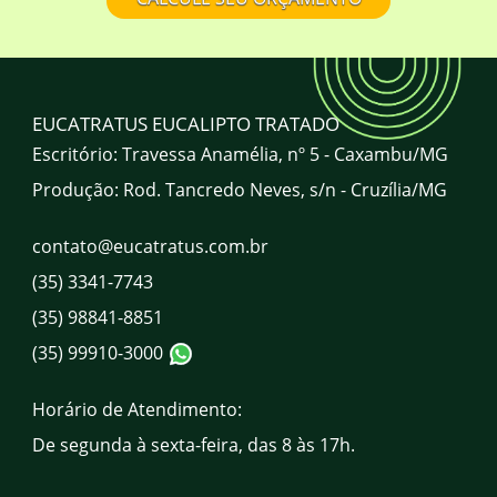
Onde comprar mourão de eucalipto
tratado em Minas Gerais? Qual a
localização da EUCATRATUS?
A EUCATRATUS atende todo o Brasil?
EUCATRATUS EUCALIPTO TRATADO
Escritório: Travessa Anamélia, nº 5 - Caxambu/MG
Produção: Rod. Tancredo Neves, s/n - Cruzília/MG
Qual o horário de atendimento da
EUCATRATUS?
contato@eucatratus.com.br
(35) 3341-7743
Quais são os canais de atendimento da
EUCATRATUS?
(35) 98841-8851
(35) 99910-3000
Horário de Atendimento:
De segunda à sexta-feira, das 8 às 17h.