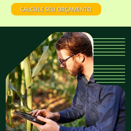
aspecto rústico da madeira?
CALCULE SEU ORÇAMENTO
A EUCATRATUS também trabalha com
madeira de eucalipto sem tratamento?
Eucalipto Tratado em Autoclave é tudo
igual?
É confiável comprar na EUCATRATUS?
A EUCATRATUS fornece madeira para quais
tipos de projetos?
A EUCATRATUS trabalha com peças roliças
de quais medidas?