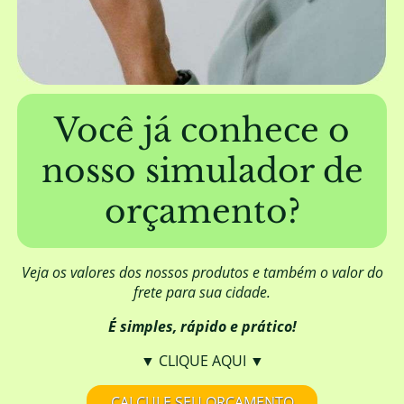
A EUCATRATUS trabalha com mourões
furados?
Além de fornecer a madeira, a EUCATRATUS
também elabora projetos de construção?
Você já conhece o
nosso simulador de
Posso aplicar algum produto para
melhorar o aspecto visual da madeira?
orçamento?
Qual é a origem da madeira da
EUCATRATUS?
Veja os valores dos nossos produtos e também o valor do
frete para sua cidade.
É simples, rápido e prático!
A madeira da EUCATRATUS necessita de
DOF (Documento de Origem Florestal)?
▼ CLIQUE AQUI ▼
CALCULE SEU ORÇAMENTO