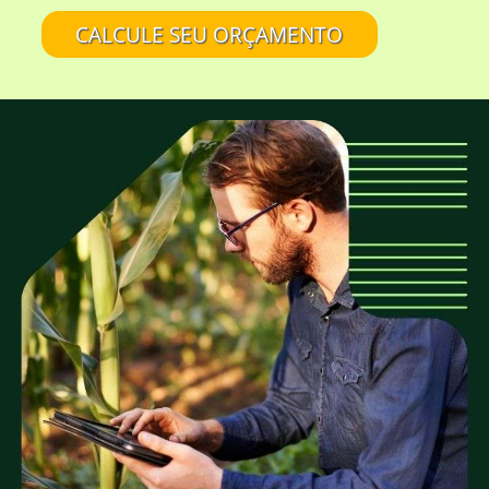
aspecto rústico da madeira?
CALCULE SEU ORÇAMENTO
A EUCATRATUS também trabalha com
madeira de eucalipto sem tratamento?
Eucalipto Tratado em Autoclave é tudo
igual?
É confiável comprar na EUCATRATUS?
A EUCATRATUS fornece madeira para quais
tipos de projetos?
A EUCATRATUS trabalha com peças roliças
de quais medidas?