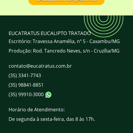
Onde comprar mourão de eucalipto
tratado em Minas Gerais? Qual a
localização da EUCATRATUS?
A EUCATRATUS atende todo o Brasil?
EUCATRATUS EUCALIPTO TRATADO
Escritório: Travessa Anamélia, nº 5 - Caxambu/MG
Produção: Rod. Tancredo Neves, s/n - Cruzília/MG
Qual o horário de atendimento da
EUCATRATUS?
contato@eucatratus.com.br
(35) 3341-7743
Quais são os canais de atendimento da
EUCATRATUS?
(35) 98841-8851
(35) 99910-3000
Horário de Atendimento:
De segunda à sexta-feira, das 8 às 17h.