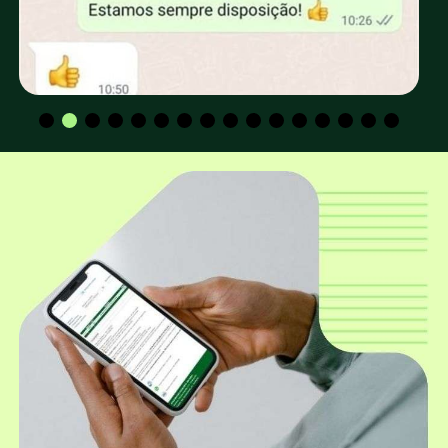
retirada no depósito da EUCATRATUS?
Os valores para CPF e CNPJ são os mesmos?
Qual a altura padrão dos mourões
utilizados para construção de cerca e
curral?
Qual o diâmetro mais utilizado para
construção de cerca e curral?
Além dos mourões roliços, a EUCATRATUS
também trabalha com mourões
quadrados?